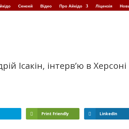
йкідо
Сенсей
Відео
Про Айкідо
Ліцензія
Нов
рій Ісакін, інтерв’ю в Херсоні
Print Friendly
LinkedIn