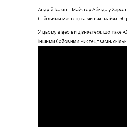
Андрій Ісакін – Майстер Айкідо у Херсо
бойовими мистецтвами вже майже 50 р
У цьому відео ви дізнаєтеся, що таке А
іншими бойовими мистецтвами, скільки