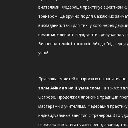
вчителями, Федерація практикує ефективні фо
тренером. Це зручно як для бажаючих займат
викладання, так і для тих, у кого через деф
немає можливості відвідувати тренування у р
Вивчення технік і тонкощів Айкідо "від серця
учня!
Приглашаем детей и взрослых на занятия по
залы Айкидо на Шуменском
, а также
за
Острове. Продолжая японские традиции пр
мастерами и учителями, Федерация практик
индивидуальные занятия с тренером. Это уд
серьезно и постигать азы преподавания, так 