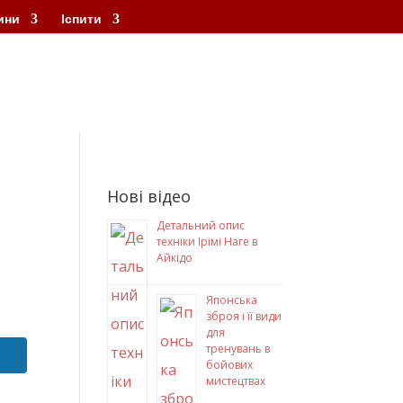
ини
Іспити
Нові відео
Детальний опис
техніки Ірімі Наге в
Айкідо
Японська
зброя і її види
для
тренувань в
бойових
мистецтвах