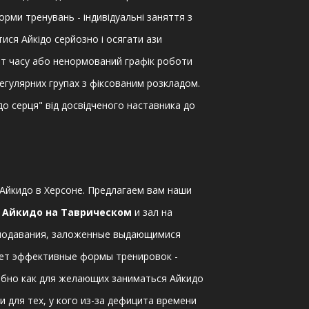
рми тренувань - індивідуальні заняття з
ися Айкідо серйозно і осягати ази
іцит часу або ненормований графік роботи
егулярних групах з фіксованим розкладом.
 до серця" від досвідченого наставника до
 Айкидо в Херсоне. Предлагаем вам наши
л Айкидо на Таврическом
и зал на
еподавания, заложенные выдающимися
ует эффективные формы тренировок -
обно как для желающих заниматься Айкидо
и для тех, у кого из-за дефицита времени