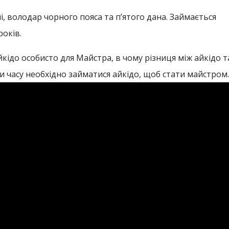
ні, володар чорного пояса та п’ятого дана. Займається
оків.
йкідо особисто для Майстра, в чому різниця між айкідо т
 часу необхідно займатися айкідо, щоб стати майстром