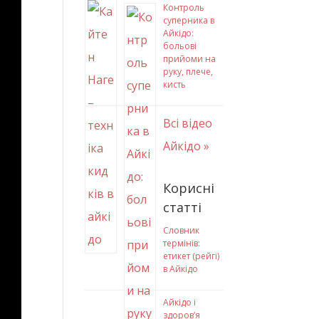
Контроль
суперника в
Айкідо:
больові
прийоми на
руку, плече,
кисть
Всі відео
Айкідо »
Корисні
статті
Словник
термінів:
етикет (рейгі)
в Айкідо
Айкідо і
здоров’я